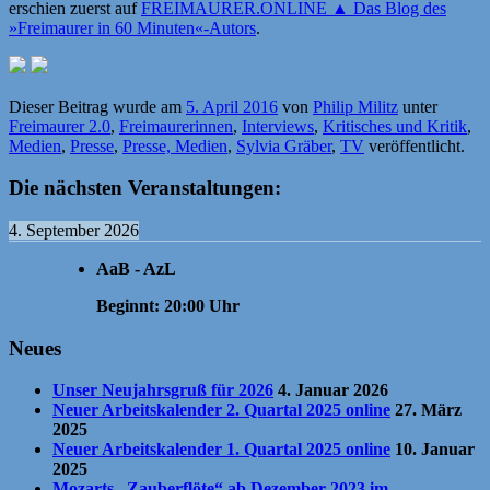
erschien zuerst auf
FREIMAURER.ONLINE ▲ Das Blog des
»Freimaurer in 60 Minuten«-Autors
.
Dieser Beitrag wurde am
5. April 2016
von
Philip Militz
unter
Freimaurer 2.0
,
Freimaurerinnen
,
Interviews
,
Kritisches und Kritik
,
Medien
,
Presse
,
Presse, Medien
,
Sylvia Gräber
,
TV
veröffentlicht.
Die nächsten Veranstaltungen:
4. September 2026
AaB - AzL
Beginnt:
20:00
Uhr
Neues
Unser Neujahrsgruß für 2026
4. Januar 2026
Neuer Arbeitskalender 2. Quartal 2025 online
27. März
2025
Neuer Arbeitskalender 1. Quartal 2025 online
10. Januar
2025
Mozarts „Zauberflöte“ ab Dezember 2023 im