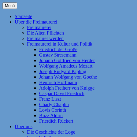
Zum
Menü
Inhalt
Homepage der Freimaurerloge "Aufwärts
Freimaurerloge Aufwärts zum
springen
Startseite
zum Licht" e. V. Nr. 741 im Orient
Über die Freimaurerei
Licht i.O. Frankfurt am Main
Freimaurerei
Frankfurt am Main. Eine Tochterloge der
Die Alten Pflichten
Großen National-Mutterloge "Zu den drei
Freimaurer werden
Freimaurerei in Kultur und Politik
Weltkugeln". Themen: Freimaurerei | Die
Friedrich der Große
Geschichte der Loge | Freimaurer werden
Gustav Stresemann
Johann Gottfried von Herder
| Fragen und Antworten | Die Alten
Wolfgang Amadeus Mozart
Pflichten | Kontakt | Anreise | Als Kind der
Joseph Rudyard Kipling
Johann Wolfgang von Goethe
Aufklärung strebt die Freimaurerei noch
Heinrich Hoffmann
heute nach den Idealen „Freiheit,
Adolph Freiherr von Knigge
Caspar David Friedrich
Gleichheit, Brüderlichkeit, Toleranz und
Franz Liszt
Humanität“!
Charly Chaplin
Lovis Corinth
Buzz Aldrin
Frierdich Rückert
Über uns
Die Geschichte der Loge