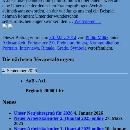
›Constantia‹ (Dankeschön!) und so bin ich über einen Tweet auf
eine Unterseite der deutschen Frauengroßlogen-Website
aufmerksam geworden, an der wir Jungs uns mal ein Beispiel
nehmen könnten: Unter der wunderschön
selbstironischen augenzwinkernden …
Weiterlesen
→
Dieser Beitrag wurde am
30. März 2014
von
Philip Militz
unter
Achtsamkeit
,
Freimaurer 2.0
,
Freimaurerinnen
,
Kommunikation
,
Portraits, Interviews
,
Rituale, Grade, Symbole
veröffentlicht.
Die nächsten Veranstaltungen:
4. September 2026
AaB - AzL
Beginnt:
20:00
Uhr
Neues
Unser Neujahrsgruß für 2026
4. Januar 2026
Neuer Arbeitskalender 2. Quartal 2025 online
27. März
2025
Neuer Arbeitskalender 1. Quartal 2025 online
10. Januar