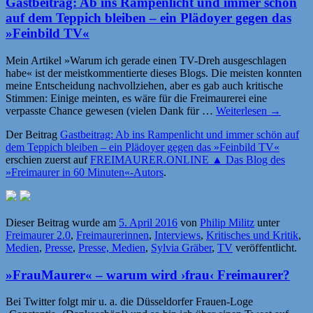
Gastbeitrag: Ab ins Rampenlicht und immer schön
auf dem Teppich bleiben – ein Plädoyer gegen das
»Feinbild TV«
Mein Artikel »Warum ich gerade einen TV-Dreh ausgeschlagen
habe« ist der meistkommentierte dieses Blogs. Die meisten konnten
meine Entscheidung nachvollziehen, aber es gab auch kritische
Stimmen: Einige meinten, es wäre für die Freimaurerei eine
verpasste Chance gewesen (vielen Dank für …
Weiterlesen
→
Der Beitrag
Gastbeitrag: Ab ins Rampenlicht und immer schön auf
dem Teppich bleiben – ein Plädoyer gegen das »Feinbild TV«
erschien zuerst auf
FREIMAURER.ONLINE ▲ Das Blog des
»Freimaurer in 60 Minuten«-Autors
.
Dieser Beitrag wurde am
5. April 2016
von
Philip Militz
unter
Freimaurer 2.0
,
Freimaurerinnen
,
Interviews
,
Kritisches und Kritik
,
Medien
,
Presse
,
Presse, Medien
,
Sylvia Gräber
,
TV
veröffentlicht.
»FrauMaurer« – warum wird ›frau‹ Freimaurer?
Bei Twitter folgt mir u. a. die Düsseldorfer Frauen-Loge