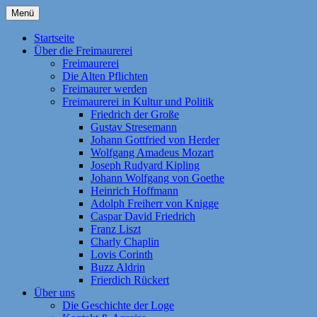
Zum
Menü
Inhalt
Homepage der Freimaurerloge "Aufwärts
Freimaurerloge Aufwärts zum
springen
Startseite
zum Licht" e. V. Nr. 741 im Orient
Über die Freimaurerei
Licht i.O. Frankfurt am Main
Freimaurerei
Frankfurt am Main. Eine Tochterloge der
Die Alten Pflichten
Großen National-Mutterloge "Zu den drei
Freimaurer werden
Freimaurerei in Kultur und Politik
Weltkugeln". Themen: Freimaurerei | Die
Friedrich der Große
Geschichte der Loge | Freimaurer werden
Gustav Stresemann
Johann Gottfried von Herder
| Fragen und Antworten | Die Alten
Wolfgang Amadeus Mozart
Pflichten | Kontakt | Anreise | Als Kind der
Joseph Rudyard Kipling
Johann Wolfgang von Goethe
Aufklärung strebt die Freimaurerei noch
Heinrich Hoffmann
heute nach den Idealen „Freiheit,
Adolph Freiherr von Knigge
Caspar David Friedrich
Gleichheit, Brüderlichkeit, Toleranz und
Franz Liszt
Humanität“!
Charly Chaplin
Lovis Corinth
Buzz Aldrin
Frierdich Rückert
Über uns
Die Geschichte der Loge