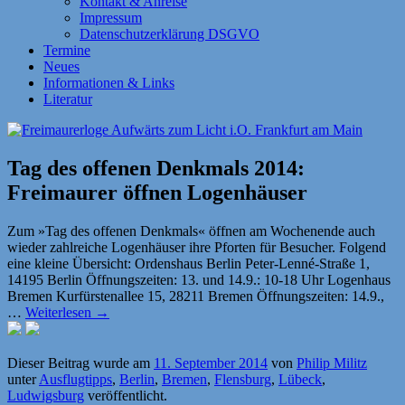
Kontakt & Anreise
Impressum
Datenschutzerklärung DSGVO
Termine
Neues
Informationen & Links
Literatur
Tag des offenen Denkmals 2014:
Freimaurer öffnen Logenhäuser
Zum »Tag des offenen Denkmals« öffnen am Wochenende auch
wieder zahlreiche Logenhäuser ihre Pforten für Besucher. Folgend
eine kleine Übersicht: Ordenshaus Berlin Peter-Lenné-Straße 1,
14195 Berlin Öffnungszeiten: 13. und 14.9.: 10-18 Uhr Logenhaus
Bremen Kurfürstenallee 15, 28211 Bremen Öffnungszeiten: 14.9.,
…
Weiterlesen
→
Dieser Beitrag wurde am
11. September 2014
von
Philip Militz
unter
Ausflugtipps
,
Berlin
,
Bremen
,
Flensburg
,
Lübeck
,
Ludwigsburg
veröffentlicht.