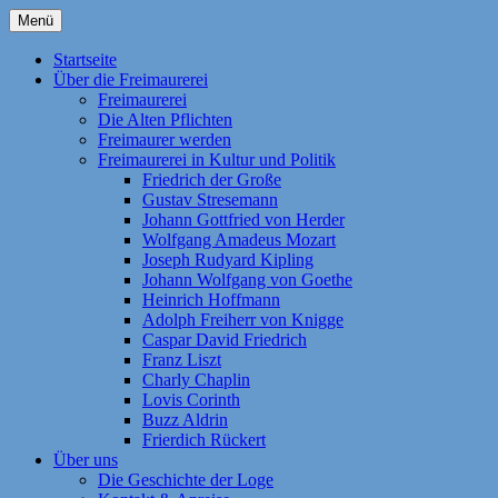
Zum
Menü
Inhalt
Homepage der Freimaurerloge "Aufwärts
Freimaurerloge Aufwärts zum
springen
Startseite
zum Licht" e. V. Nr. 741 im Orient
Über die Freimaurerei
Licht i.O. Frankfurt am Main
Freimaurerei
Frankfurt am Main. Eine Tochterloge der
Die Alten Pflichten
Großen National-Mutterloge "Zu den drei
Freimaurer werden
Freimaurerei in Kultur und Politik
Weltkugeln". Themen: Freimaurerei | Die
Friedrich der Große
Geschichte der Loge | Freimaurer werden
Gustav Stresemann
Johann Gottfried von Herder
| Fragen und Antworten | Die Alten
Wolfgang Amadeus Mozart
Pflichten | Kontakt | Anreise | Als Kind der
Joseph Rudyard Kipling
Johann Wolfgang von Goethe
Aufklärung strebt die Freimaurerei noch
Heinrich Hoffmann
heute nach den Idealen „Freiheit,
Adolph Freiherr von Knigge
Caspar David Friedrich
Gleichheit, Brüderlichkeit, Toleranz und
Franz Liszt
Humanität“!
Charly Chaplin
Lovis Corinth
Buzz Aldrin
Frierdich Rückert
Über uns
Die Geschichte der Loge