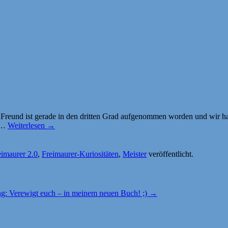
ter Freund ist gerade in den dritten Grad aufgenommen worden und wir
… …
Weiterlesen
→
eimaurer 2.0
,
Freimaurer-Kuriositäten
,
Meister
veröffentlicht.
g: Verewigt euch – in meinem neuen Buch! ;)
→