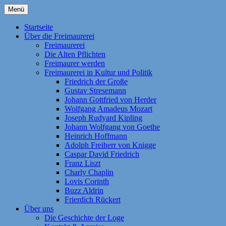
Zum
Menü
Inhalt
Homepage der Freimaurerloge "Aufwärts z
Freimaurerloge Aufwärts zum L
springen
Startseite
National-Mutterloge "Zu den drei Weltkug
Über die Freimaurerei
Freimaurerei
und Antworten | Die Alten Pflichten | Kont
Die Alten Pflichten
Idealen „Freiheit, Gleichheit, Brüderlich
Freimaurer werden
Freimaurerei in Kultur und Politik
Friedrich der Große
Gustav Stresemann
Johann Gottfried von Herder
Wolfgang Amadeus Mozart
Joseph Rudyard Kipling
Johann Wolfgang von Goethe
Heinrich Hoffmann
Adolph Freiherr von Knigge
Caspar David Friedrich
Franz Liszt
Charly Chaplin
Lovis Corinth
Buzz Aldrin
Frierdich Rückert
Über uns
Die Geschichte der Loge