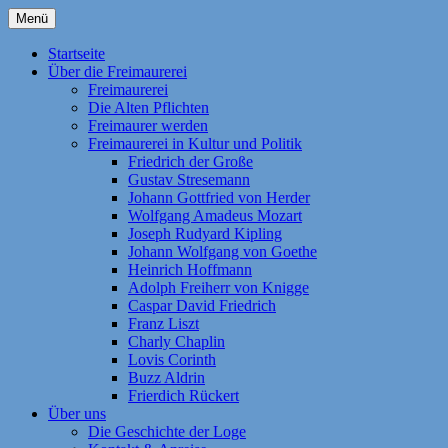
Zum
Menü
Inhalt
Homepage der Freimaurerloge "Aufwärts z
Freimaurerloge Aufwärts zum L
springen
Startseite
National-Mutterloge "Zu den drei Weltkug
Über die Freimaurerei
Freimaurerei
und Antworten | Die Alten Pflichten | Kont
Die Alten Pflichten
Idealen „Freiheit, Gleichheit, Brüderlich
Freimaurer werden
Freimaurerei in Kultur und Politik
Friedrich der Große
Gustav Stresemann
Johann Gottfried von Herder
Wolfgang Amadeus Mozart
Joseph Rudyard Kipling
Johann Wolfgang von Goethe
Heinrich Hoffmann
Adolph Freiherr von Knigge
Caspar David Friedrich
Franz Liszt
Charly Chaplin
Lovis Corinth
Buzz Aldrin
Frierdich Rückert
Über uns
Die Geschichte der Loge