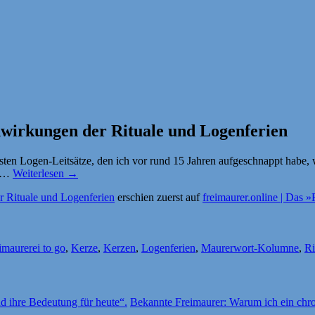
wirkungen der Rituale und Logenferien
ersten Logen-Leitsätze, den ich vor rund 15 Jahren aufgeschnappt habe
. …
Weiterlesen
→
 Rituale und Logenferien
erschien zuerst auf
freimaurer.online | Das 
imaurerei to go
,
Kerze
,
Kerzen
,
Logenferien
,
Maurerwort-Kolumne
,
Ri
d ihre Bedeutung für heute“.
Bekannte Freimaurer: Warum ich ein chr