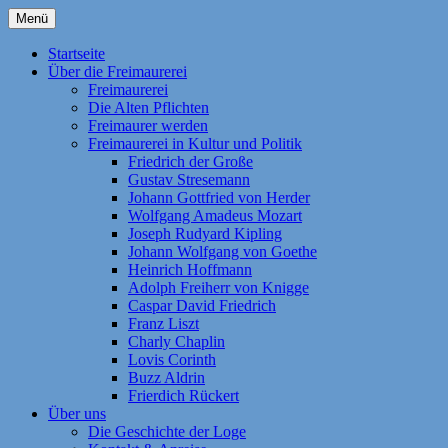
Zum
Menü
Inhalt
Homepage der Freimaurerloge "Aufwärts
Freimaurerloge Aufwärts zum
springen
Startseite
zum Licht" e. V. Nr. 741 im Orient
Über die Freimaurerei
Licht i.O. Frankfurt am Main
Freimaurerei
Frankfurt am Main. Eine Tochterloge der
Die Alten Pflichten
Großen National-Mutterloge "Zu den drei
Freimaurer werden
Freimaurerei in Kultur und Politik
Weltkugeln". Themen: Freimaurerei | Die
Friedrich der Große
Geschichte der Loge | Freimaurer werden
Gustav Stresemann
Johann Gottfried von Herder
| Fragen und Antworten | Die Alten
Wolfgang Amadeus Mozart
Pflichten | Kontakt | Anreise | Als Kind der
Joseph Rudyard Kipling
Johann Wolfgang von Goethe
Aufklärung strebt die Freimaurerei noch
Heinrich Hoffmann
heute nach den Idealen „Freiheit,
Adolph Freiherr von Knigge
Caspar David Friedrich
Gleichheit, Brüderlichkeit, Toleranz und
Franz Liszt
Humanität“!
Charly Chaplin
Lovis Corinth
Buzz Aldrin
Frierdich Rückert
Über uns
Die Geschichte der Loge