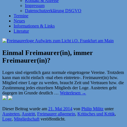
Kontakt & Anreise
Impressum
Datenschutzerklärung DSGVO
Termine
Neues
Informationen & Links
Literatur
Einmal Freimaurer(in), immer
Freimaurer(in)?
Logen sind eigentlich ganz normale eingetragene Vereine. Trotzdem
kann man nicht einfach ›mal eben eintreten‹. Freimaurer(in) bzw.
Mitglied einer Loge zu werden, braucht Zeit und Vertrauen bzw. die
Zustimmung jedes einzelnen Mitglieds der Loge. Austreten geht
dagegen im Grunde deutlich …
Weiterlesen
→
Dieser Beitrag wurde am
21. Mai 2014
von
Philip Militz
unter
Austreten
,
Austritt
,
Freimaurer allgemein
,
Kritisches und Kritik
,
Loge
,
Mitgliedschaft
veröffentlicht.