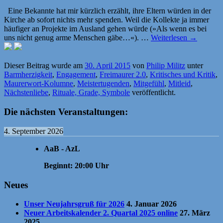
Eine Bekannte hat mir kürzlich erzählt, ihre Eltern würden in der
Kirche ab sofort nichts mehr spenden. Weil die Kollekte ja immer
häufiger an Projekte im Ausland gehen würde (»Als wenn es bei
uns nicht genug arme Menschen gäbe…«). …
Weiterlesen
→
Dieser Beitrag wurde am
30. April 2015
von
Philip Militz
unter
Barmherzigkeit
,
Engagement
,
Freimaurer 2.0
,
Kritisches und Kritik
,
Maurerwort-Kolumne
,
Meistertugenden
,
Mitgefühl
,
Mitleid
,
Nächstenliebe
,
Rituale, Grade, Symbole
veröffentlicht.
Die nächsten Veranstaltungen:
4. September 2026
AaB - AzL
Beginnt:
20:00
Uhr
Neues
Unser Neujahrsgruß für 2026
4. Januar 2026
Neuer Arbeitskalender 2. Quartal 2025 online
27. März
2025