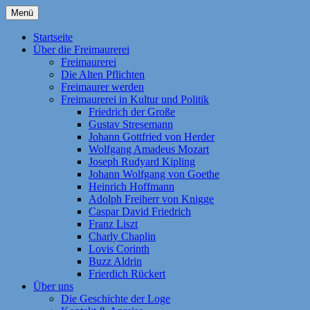
Zum
Menü
Inhalt
Homepage der Freimaurerloge "Aufwärts
Freimaurerloge Aufwärts zum
springen
Startseite
zum Licht" e. V. Nr. 741 im Orient
Über die Freimaurerei
Licht i.O. Frankfurt am Main
Freimaurerei
Frankfurt am Main. Eine Tochterloge der
Die Alten Pflichten
Großen National-Mutterloge "Zu den drei
Freimaurer werden
Freimaurerei in Kultur und Politik
Weltkugeln". Themen: Freimaurerei | Die
Friedrich der Große
Geschichte der Loge | Freimaurer werden
Gustav Stresemann
Johann Gottfried von Herder
| Fragen und Antworten | Die Alten
Wolfgang Amadeus Mozart
Pflichten | Kontakt | Anreise | Als Kind der
Joseph Rudyard Kipling
Johann Wolfgang von Goethe
Aufklärung strebt die Freimaurerei noch
Heinrich Hoffmann
heute nach den Idealen „Freiheit,
Adolph Freiherr von Knigge
Caspar David Friedrich
Gleichheit, Brüderlichkeit, Toleranz und
Franz Liszt
Humanität“!
Charly Chaplin
Lovis Corinth
Buzz Aldrin
Frierdich Rückert
Über uns
Die Geschichte der Loge