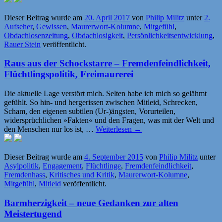
Dieser Beitrag wurde am
20. April 2017
von
Philip Militz
unter
2.
Aufseher
,
Gewissen
,
Maurerwort-Kolumne
,
Mitgefühl
,
Obdachlosenzeitung
,
Obdachlosigkeit
,
Persönlichkeitsentwicklung
,
Rauer Stein
veröffentlicht.
Raus aus der Schockstarre – Fremdenfeindlichkeit,
Flüchtlingspolitik, Freimaurerei
Die aktuelle Lage verstört mich. Selten habe ich mich so gelähmt
gefühlt. So hin- und hergerissen zwischen Mitleid, Schrecken,
Scham, den eigenen subtilen (Ur-)ängsten, Vorurteilen,
widersprüchlichen »Fakten« und den Fragen, was mit der Welt und
den Menschen nur los ist, …
Weiterlesen
→
Dieser Beitrag wurde am
4. September 2015
von
Philip Militz
unter
Asylpolitik
,
Engagement
,
Flüchtlinge
,
Fremdenfeindlichkeit
,
Fremdenhass
,
Kritisches und Kritik
,
Maurerwort-Kolumne
,
Mitgefühl
,
Mitleid
veröffentlicht.
Barmherzigkeit – neue Gedanken zur alten
Meistertugend