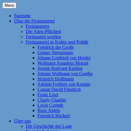
Zum
Menü
Inhalt
Homepage der Freimaurerloge "Aufwärts
Freimaurerloge Aufwärts zum
springen
Startseite
zum Licht" e. V. Nr. 741 im Orient
Über die Freimaurerei
Licht i.O. Frankfurt am Main
Freimaurerei
Frankfurt am Main. Eine Tochterloge der
Die Alten Pflichten
Großen National-Mutterloge "Zu den drei
Freimaurer werden
Freimaurerei in Kultur und Politik
Weltkugeln". Themen: Freimaurerei | Die
Friedrich der Große
Geschichte der Loge | Freimaurer werden
Gustav Stresemann
Johann Gottfried von Herder
| Fragen und Antworten | Die Alten
Wolfgang Amadeus Mozart
Pflichten | Kontakt | Anreise | Als Kind der
Joseph Rudyard Kipling
Johann Wolfgang von Goethe
Aufklärung strebt die Freimaurerei noch
Heinrich Hoffmann
heute nach den Idealen „Freiheit,
Adolph Freiherr von Knigge
Caspar David Friedrich
Gleichheit, Brüderlichkeit, Toleranz und
Franz Liszt
Humanität“!
Charly Chaplin
Lovis Corinth
Buzz Aldrin
Frierdich Rückert
Über uns
Die Geschichte der Loge