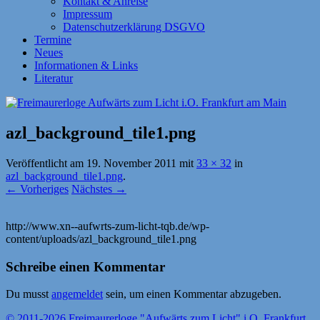
Kontakt & Anreise
Impressum
Datenschutzerklärung DSGVO
Termine
Neues
Informationen & Links
Literatur
azl_background_tile1.png
Veröffentlicht am
19. November 2011
mit
33 × 32
in
azl_background_tile1.png
.
← Vorheriges
Nächstes →
http://www.xn--aufwrts-zum-licht-tqb.de/wp-
content/uploads/azl_background_tile1.png
Schreibe einen Kommentar
Du musst
angemeldet
sein, um einen Kommentar abzugeben.
© 2011-2026 Freimaurerloge "Aufwärts zum Licht" i.O. Frankfurt