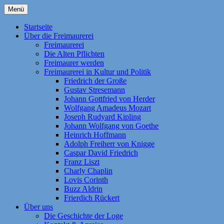
Zum
Menü
Inhalt
Homepage der Freimaurerloge "Aufwärts z
Freimaurerloge Aufwärts zum L
springen
Startseite
National-Mutterloge "Zu den drei Weltkug
Über die Freimaurerei
Freimaurerei
und Antworten | Die Alten Pflichten | Kont
Die Alten Pflichten
Idealen „Freiheit, Gleichheit, Brüderlich
Freimaurer werden
Freimaurerei in Kultur und Politik
Friedrich der Große
Gustav Stresemann
Johann Gottfried von Herder
Wolfgang Amadeus Mozart
Joseph Rudyard Kipling
Johann Wolfgang von Goethe
Heinrich Hoffmann
Adolph Freiherr von Knigge
Caspar David Friedrich
Franz Liszt
Charly Chaplin
Lovis Corinth
Buzz Aldrin
Frierdich Rückert
Über uns
Die Geschichte der Loge