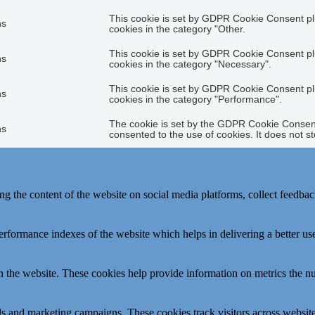
This cookie is set by GDPR Cookie Consent plu
hs
cookies in the category "Other.
This cookie is set by GDPR Cookie Consent plu
hs
cookies in the category "Necessary".
This cookie is set by GDPR Cookie Consent plu
hs
cookies in the category "Performance".
The cookie is set by the GDPR Cookie Consent 
hs
consented to the use of cookies. It does not s
ing the content of the website on social media platforms, collect feedback
formance indexes of the website which helps in delivering a better user
h the website. These cookies help provide information on metrics the numb
ds and marketing campaigns. These cookies track visitors across website