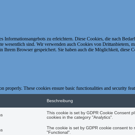
 Informationsangebots zu erleichtern.
Diese Cookies, die nach Bedarf
te wesentlich sind.
Wir verwenden auch Cookies von Drittanbietern, mi
n Ihrem Browser gespeichert.
Sie haben auch die Möglichkeit, diese C
ion properly. These cookies ensure basic functionalities and security fe
Beschreibung
This cookie is set by GDPR Cookie Consent plu
hs
cookies in the category "Analytics".
The cookie is set by GDPR cookie consent to r
hs
"Functional".